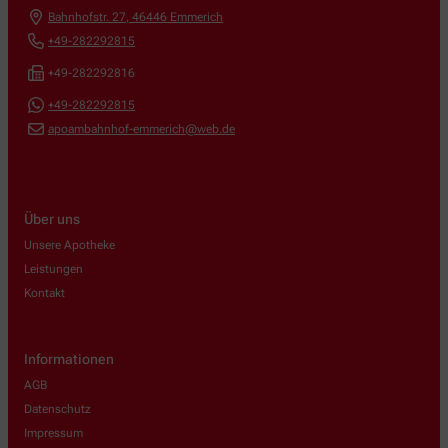
Bahnhofstr. 27
,
46446
Emmerich
+49-282292815
+49-282292816
+49-282292815
apoambahnhof-emmerich@web.de
Über uns
Unsere Apotheke
Leistungen
Kontakt
Informationen
AGB
Datenschutz
Impressum