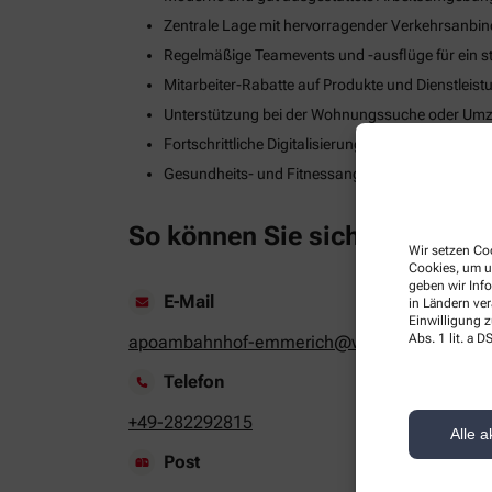
Zentrale Lage mit hervorragender Verkehrsanbi
Regelmäßige Teamevents und -ausflüge für ein s
Mitarbeiter-Rabatte auf Produkte und Dienstleis
Unterstützung bei der Wohnungssuche oder Umzug
Fortschrittliche Digitalisierungs- und Technologie
Gesundheits- und Fitnessangebote zur Stärkung
So können Sie sich bewerben
Wir setzen Coo
Cookies, um u
geben wir Inf
E-Mail
in Ländern ve
Einwilligung z
Abs. 1 lit. a
apoambahnhof-emmerich@web.de
Telefon
+49-282292815
Alle a
Post