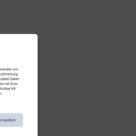
erwenden wir
 Zustimmung
 dabei Daten
e mit Ihrer
Artikel 49
n.
erwalten