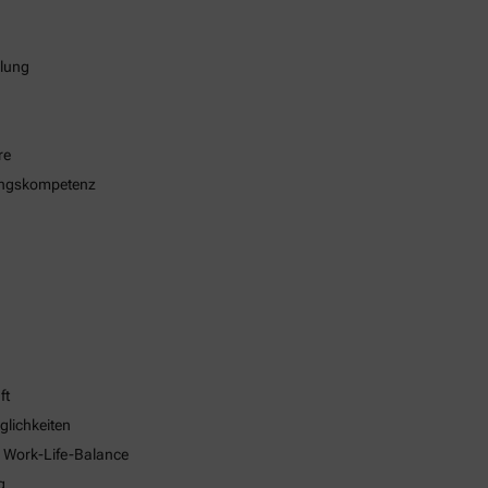
klung
re
ungskompetenz
ft
glichkeiten
e Work-Life-Balance
g