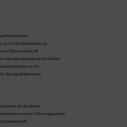
 Apothekenteams
eratung und Kundenbetreuung
 und Warenwirtschaft
nd unternehmensinterner Richtlinien
ufsaktivitäten vor Ort
 für das Apothekenteam
robation als Apotheker
dealerweise in einer Führungsposition
ngsbereitschaft