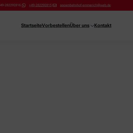
49-282292816
+49-282292815
apoambahnhof-emmerich@web.de
Startseite
Vorbestellen
Über uns
Kontakt