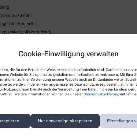
ndung
tarkes Wir-Gefühl
tungen der Apotheke
skosten (falls zutreffend)
strategie
 des körperlichen Wohlbefindens
Cookie-Einwilligung verwalten
kies, die für den Betrieb der Website technisch erforderlich sind. Darüber hinaus v
nsere Website für Sie optimal zu gestalten und fortlaufend zu verbessern. Mit Ihrer
ormationen zu Ihrer Verwendung unserer Website auch an Drittanbieter weiter. Soweit
rarbeitet werden, in denen kein angemessenes Datenschutzniveau besteht, stimmen Si
ur Nutzung dieser Dienste auch der Verarbeitung Ihrer Daten in diesen Ländern gem. 
 DSGVO zu. Weitere Informationen können Sie unserer
Datenschutzerklärung
entnehme
kzeptieren
Nur notwendige akzeptieren
Einstellungen v