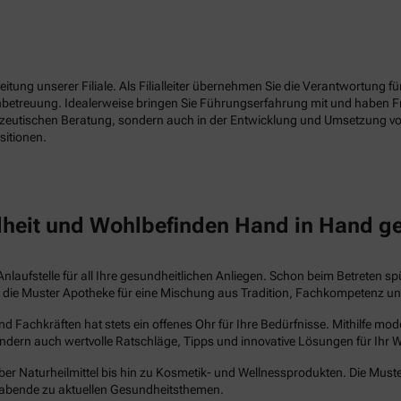
tung unserer Filiale. Als Filialleiter übernehmen Sie die Verantwortung f
enbetreuung. Idealerweise bringen Sie Führungserfahrung mit und haben 
azeutischen Beratung, sondern auch in der Entwicklung und Umsetzung vo
sitionen.
heit und Wohlbefinden Hand in Hand g
Anlaufstelle für all Ihre gesundheitlichen Anliegen. Schon beim Betreten s
steht die Muster Apotheke für eine Mischung aus Tradition, Fachkompetenz 
Fachkräften hat stets ein offenes Ohr für Ihre Bedürfnisse. Mithilfe mo
ndern auch wertvolle Ratschläge, Tipps und innovative Lösungen für Ihr 
ber Naturheilmittel bis hin zu Kosmetik- und Wellnessprodukten. Die Muste
abende zu aktuellen Gesundheitsthemen.