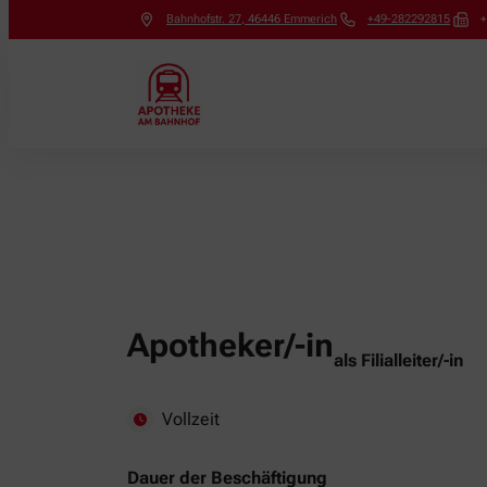
Bahnhofstr. 27
,
46446
Emmerich
+49-282292815
+
Apotheker/-in
als Filialleiter/-in
Vollzeit
Dauer der Beschäftigung