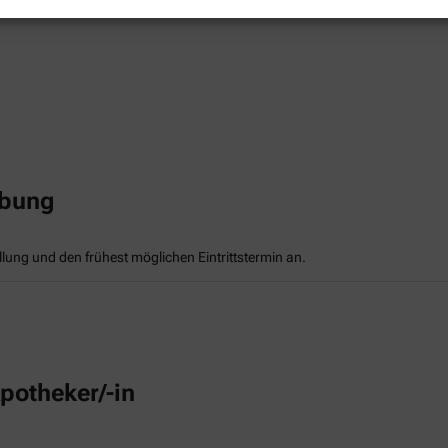
rbung
llung und den frühest möglichen Eintrittstermin an.
potheker/-in