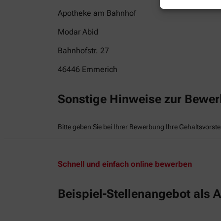
Apotheke am Bahnhof
Modar Abid
Bahnhofstr. 27
46446
Emmerich
Sonstige Hinweise zur Bewe
Bitte geben Sie bei Ihrer Bewerbung Ihre Gehaltsvorste
Schnell und einfach online bewerben
Beispiel-Stellenangebot als A